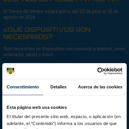
El Torneo de Verano estará activo del 20 de junio al 10 de
agosto de 2026.
¿QUÉ DISPOSITIVOS SON
NECESARIOS?
Solo necesitáis un dispositivo con conexión a internet, como
ordenador, tablet o móvil.
¿ES GRATUITO?
Sí. La participación en La Liga Saludable es completamente
gratuita.
Consentimiento
Detalles
Acerca de las cookies
¿QUÉ APRENDERÁN LOS NIÑOS Y
NIÑAS?
Esta página web usa cookies
El torneo trabaja contenidos relacionados con:
El titular del presente sitio web, espacio, o aplicación (en
adelante, el “Contenido”) informa a los usuarios de que
Alimentación equilibrada