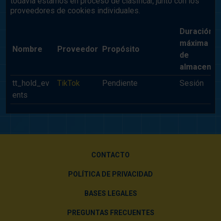
todavía estamos en proceso de clasificar, junto con los
proveedores de cookies individuales.
Duración
máxima
Nombre
Proveedor
Propósito
de
almacenam
tt_hold_ev
TikTok
Pendiente
Sesión
ents
CONTACTO
POLÍTICA DE PRIVACIDAD
BASES LEGALES
PREGUNTAS FRECUENTES