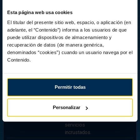
Esta página web usa cookies
Marketing (7)
El titular del presente sitio web, espacio, o aplicación (en
adelante, el “Contenido”) informa a los usuarios de que
Las cookies de marketing se utilizan para rastrear a los
puede utilizar dispositivos de almacenamiento y
visitantes en las páginas web. La intención es mostrar
anuncios relevantes y atractivos para el usuario individual,
recuperación de datos (de manera genérica,
y por lo tanto, más valiosos para los editores y terceros
denominados “cookies”) cuando un usuario navega por el
anunciantes.
Contenido.
Duración
máxima
Nombre
Proveedor
Propósito
de
Permitir todas
almacenam
_ttp [x2]
TikTok
Utilizada por la red
1 año
Personalizar
social TikTok para
rastrear el uso de
servicios
incrustados.